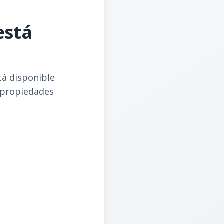
está
tá disponible
 propiedades