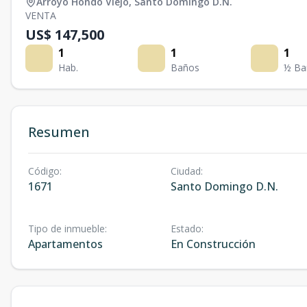
Arroyo Hondo Viejo
,
Santo Domingo D.N.
VENTA
US$ 147,500
1
1
1
Hab.
Baños
½ Ba
Resumen
Código
:
Ciudad
:
1671
Santo Domingo D.N.
Tipo de inmueble
:
Estado
:
Apartamentos
En Construcción