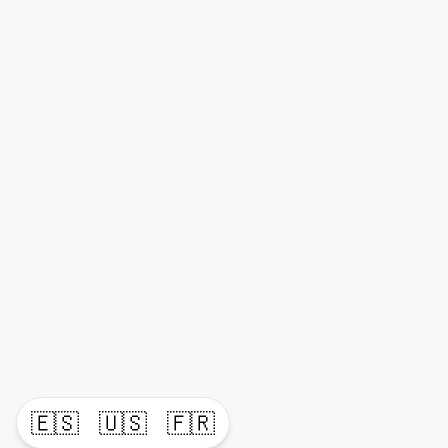
🇪🇸
🇺🇸
🇫🇷