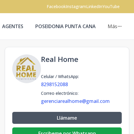
Facebook
Instagram
LinkedIn
YouTube
AGENTES
POSEIDONIA PUNTA CANA
Más
Real Home
Celular / WhatsApp
:
8298152088
Correo electrónico
:
gerenciarealhome@gmail.com
Llámame
Escribeme por Whatsapp