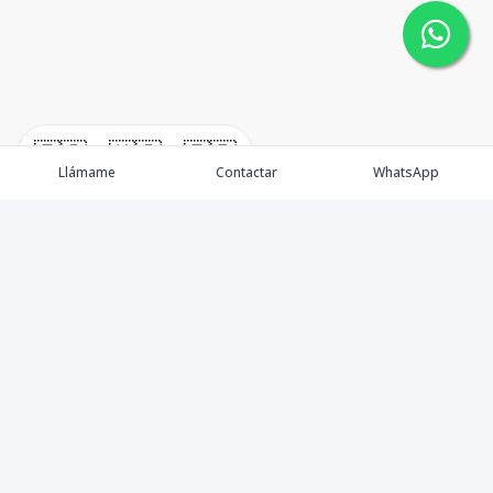
🇪🇸
🇺🇸
🇫🇷
Llámame
Contactar
WhatsApp
Somos una empresa especializada en venta de Bienes
Raíces de alto nivel Nacional e Internacional.
Ofrecemos un servicio personalizado de asesoría y