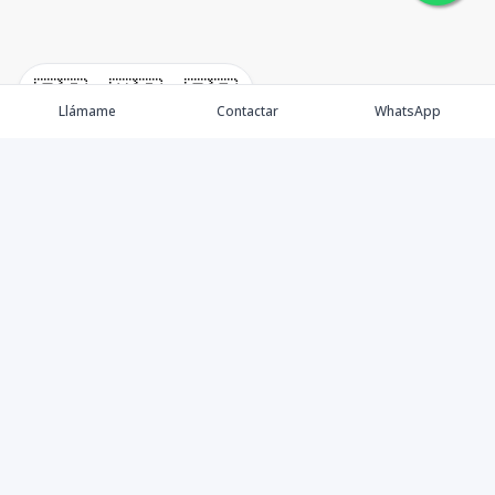
🇪🇸
🇺🇸
🇫🇷
Llámame
Contactar
WhatsApp
Somos una empresa especializada en venta de Bienes
Raíces de alto nivel Nacional e Internacional.
Ofrecemos un servicio personalizado de asesoría y
consultoría inmobiliaria de calidad, para atenderte en
todas tus necesidades sobre el mundo inmobiliario. Si