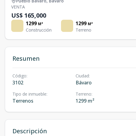
Pueblo Bávaro
,
Bávaro
VENTA
US$ 165,000
1299
1299
M²
M²
Construcción
Terreno
Resumen
Código
:
Ciudad
:
3102
Bávaro
Tipo de inmueble
:
Terreno
:
Terrenos
1299 m²
Descripción