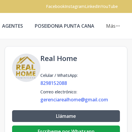
Facebook
Instagram
LinkedIn
YouTube
AGENTES
POSEIDONIA PUNTA CANA
Más
Real Home
Celular / WhatsApp
:
8298152088
Correo electrónico
:
gerenciarealhome@gmail.com
Llámame
Escribeme por Whatsapp