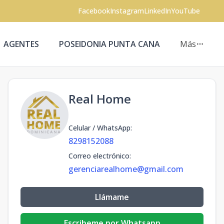
Facebook
Instagram
LinkedIn
YouTube
AGENTES
POSEIDONIA PUNTA CANA
Más
Real Home
Celular / WhatsApp
:
8298152088
Correo electrónico
:
gerenciarealhome@gmail.com
Llámame
Escribeme por Whatsapp