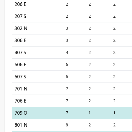
206 E
2
2
2
207 S
2
2
2
302 N
3
2
2
306 E
3
2
2
407 S
4
2
2
606 E
6
2
2
607 S
6
2
2
701 N
7
2
2
706 E
7
2
2
709 O
7
1
1
801 N
8
2
2