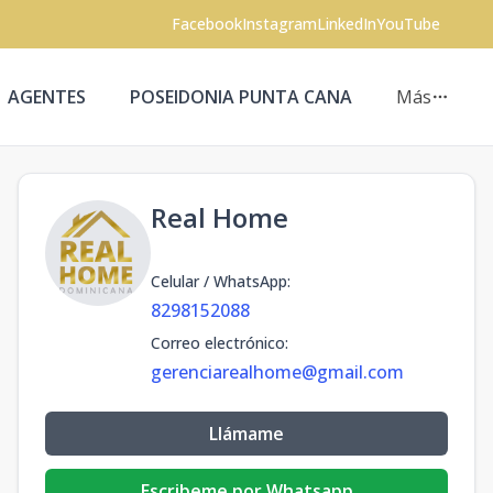
Facebook
Instagram
LinkedIn
YouTube
AGENTES
POSEIDONIA PUNTA CANA
Más
Real Home
Celular / WhatsApp
:
8298152088
Correo electrónico
:
gerenciarealhome@gmail.com
Llámame
Escribeme por Whatsapp