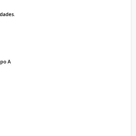
idades
.
ipo A