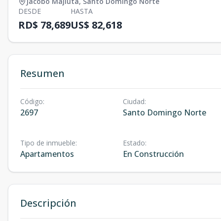
Jacobo Majluta
,
Santo Domingo Norte
DESDE
HASTA
RD$ 78,689
US$ 82,618
Resumen
Código
:
Ciudad
:
2697
Santo Domingo Norte
Tipo de inmueble
:
Estado
:
Apartamentos
En Construcción
Descripción