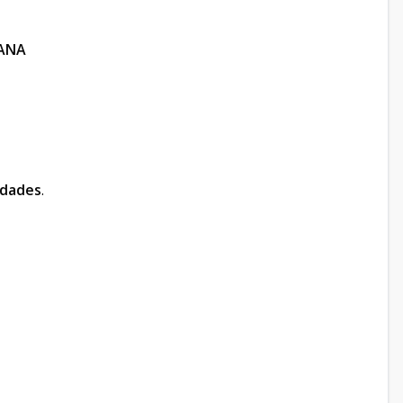
ANA
idades
.