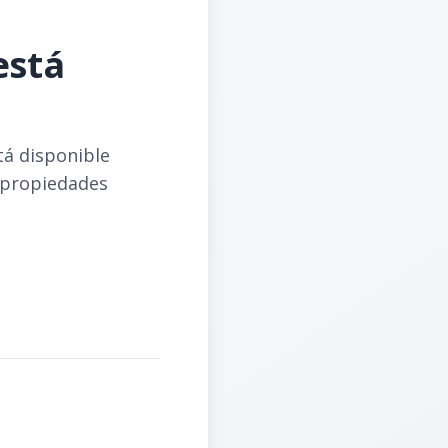
está
tá disponible
 propiedades