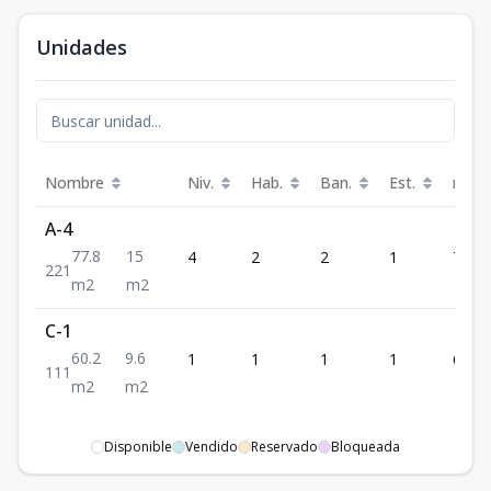
Unidades
Nombre
Niv.
Hab.
Ban.
Est.
m²
A-4
77.8
15
4
2
2
1
77.8
2
2
1
m2
m2
C-1
60.2
9.6
1
1
1
1
60.2
1
1
1
m2
m2
Disponible
Vendido
Reservado
Bloqueada