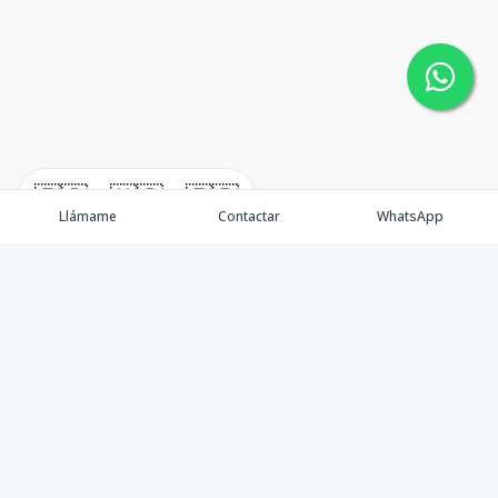
🇪🇸
🇺🇸
🇫🇷
Llámame
Contactar
WhatsApp
Somos una empresa especializada en venta de Bienes
Raíces de alto nivel Nacional e Internacional.