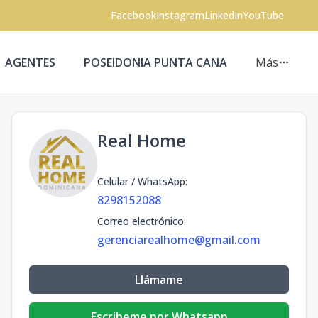
Facebook
Instagram
LinkedIn
YouTube
AGENTES
POSEIDONIA PUNTA CANA
Más
Real Home
Celular / WhatsApp
:
8298152088
Correo electrónico
:
gerenciarealhome@gmail.com
Llámame
Escribeme por Whatsapp