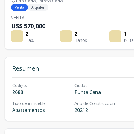
Cap Cana
,
Punta Cana
Venta
Alquiler
VENTA
US$ 570,000
2
2
1
Hab.
Baños
½ Ba
Resumen
Código
:
Ciudad
:
2688
Punta Cana
Tipo de inmueble
:
Año de Construcción
:
Apartamentos
20212