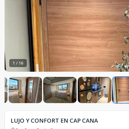
1
/
16
LUJO Y CONFORT EN CAP CANA