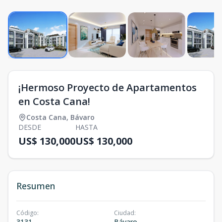
¡Hermoso Proyecto de Apartamentos
en Costa Cana!
Costa Cana
,
Bávaro
DESDE
HASTA
US$ 130,000
US$ 130,000
Resumen
Código
:
Ciudad
:
3131
Bávaro