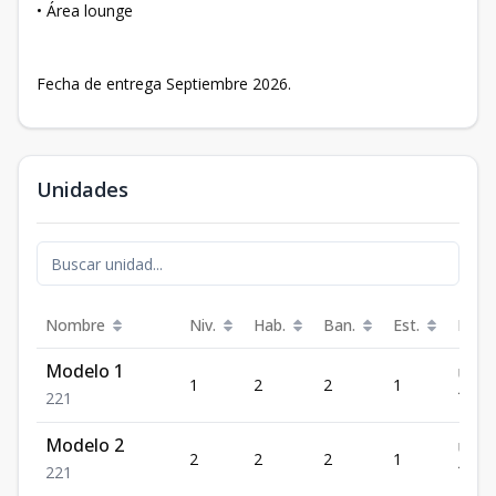
• Área lounge
Fecha de entrega Septiembre 2026.
Unidades
Nombre
Niv.
Hab.
Ban.
Est.
Preci
Modelo 1
US$
1
2
2
1
130,
2
2
1
Modelo 2
US$
2
2
2
1
130,
2
2
1