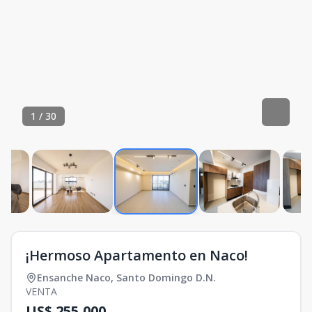
1
/
30
¡Hermoso Apartamento en Naco!
Ensanche Naco
,
Santo Domingo D.N.
VENTA
US$ 255,000