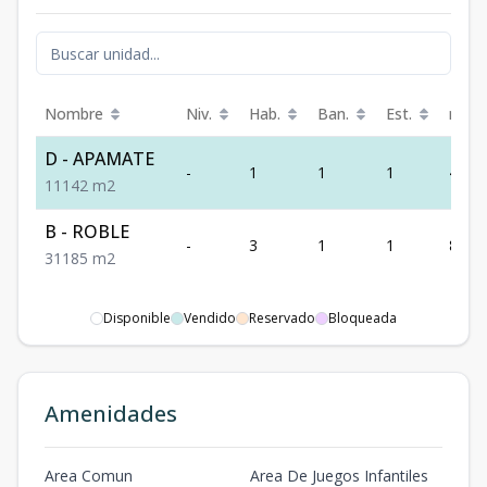
Nombre
Niv.
Hab.
Ban.
Est.
m²
D - APAMATE
-
1
1
1
42
1
1
1
42
m2
B - ROBLE
-
3
1
1
85
3
1
1
85
m2
Disponible
Vendido
Reservado
Bloqueada
Amenidades
Area Comun
Area De Juegos Infantiles