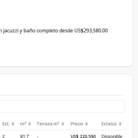
n jacuzzi y baño completo desde US$293,580.00
Est.
m²
Terraza
m²
Precio
Estatus
2
81.7
-
US$ 220,590
Disponible