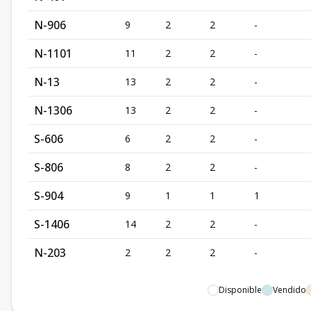
N-906
9
2
2
-
N-1101
11
2
2
-
N-13
13
2
2
-
N-1306
13
2
2
-
S-606
6
2
2
-
S-806
8
2
2
-
S-904
9
1
1
1
S-1406
14
2
2
-
N-203
2
2
2
-
Disponible
Vendido