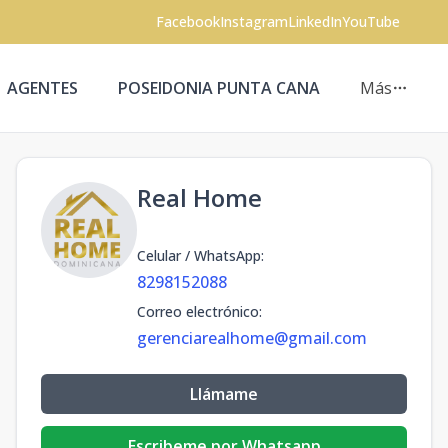
Facebook
Instagram
LinkedIn
YouTube
AGENTES
POSEIDONIA PUNTA CANA
Más
Real Home
Celular / WhatsApp
:
8298152088
Correo electrónico
:
gerenciarealhome@gmail.com
Llámame
Escribeme por Whatsapp