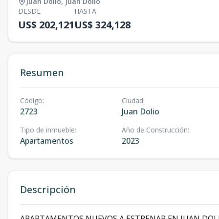
Juan Dolio
,
Juan Dolio
DESDE
HASTA
US$ 202,121
US$ 324,128
Resumen
Código
:
Ciudad
:
2723
Juan Dolio
Tipo de inmueble
:
Año de Construcción
:
Apartamentos
2023
Descripción
APARTAMENTOS NUEVOS A ESTRENAR EN JUAN DOLIO