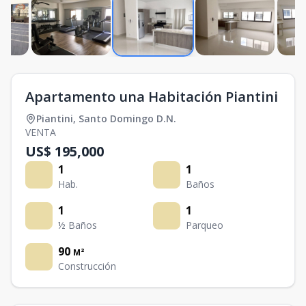
Apartamento una Habitación Piantini
Piantini
,
Santo Domingo D.N.
VENTA
US$ 195,000
1
1
Hab.
Baños
1
1
½ Baños
Parqueo
90
M²
Construcción