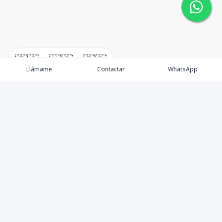
🇪🇸
🇺🇸
🇫🇷
Llámame
Contactar
WhatsApp
Somos una empresa especializada en venta de Bienes
Raíces de alto nivel Nacional e Internacional.
Ofrecemos un servicio personalizado de asesoría y
consultoría inmobiliaria de calidad, para atenderte en