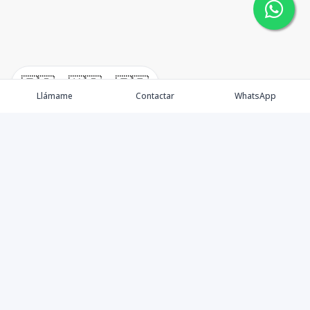
🇪🇸
🇺🇸
🇫🇷
Llámame
Contactar
WhatsApp
Somos una empresa especializada en venta de Bienes
Raíces de alto nivel Nacional e Internacional.
Ofrecemos un servicio personalizado de asesoría y
consultoría inmobiliaria de calidad, para atenderte en