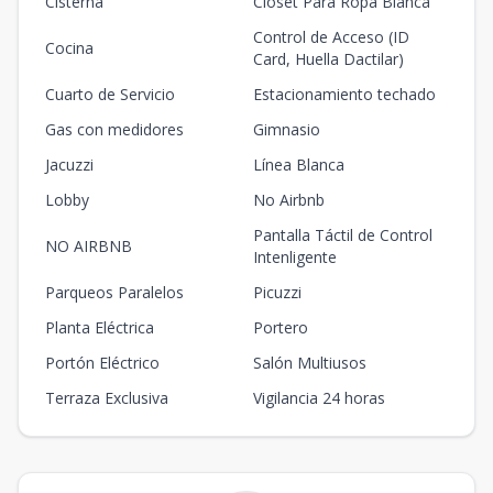
Cisterna
Closet Para Ropa Blanca
Control de Acceso (ID
Cocina
Card, Huella Dactilar)
Cuarto de Servicio
Estacionamiento techado
Gas con medidores
Gimnasio
Jacuzzi
Línea Blanca
Lobby
No Airbnb
Pantalla Táctil de Control
NO AIRBNB
Intenligente
Parqueos Paralelos
Picuzzi
Planta Eléctrica
Portero
Portón Eléctrico
Salón Multiusos
Terraza Exclusiva
Vigilancia 24 horas