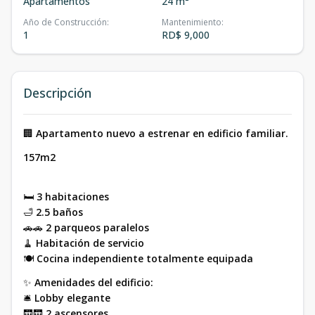
Apartamentos
24 m²
Año de Construcción
:
Mantenimiento
:
1
RD$ 9,000
Descripción
🏢
Apartamento nuevo a estrenar en edificio familiar.
157m2
🛏️
3 habitaciones
🛁
2.5 baños
🚗🚗
2 parqueos paralelos
🧹
Habitación de servicio
🍽️
Cocina independiente totalmente equipada
✨
Amenidades del edificio:
🛎️
Lobby elegante
🛗🛗
2 ascensores