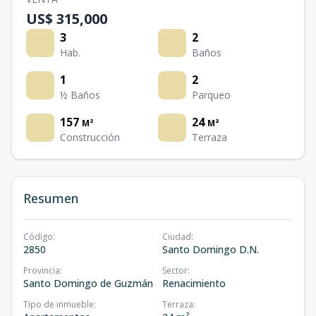
US$ 315,000
3
2
Hab.
Baños
1
2
½ Baños
Parqueo
157
24
M²
M²
Construcción
Terraza
Resumen
Código
:
Ciudad
:
2850
Santo Domingo D.N.
Provincia
:
Sector
:
Santo Domingo de Guzmán
Renacimiento
Tipo de inmueble
:
Terraza
: