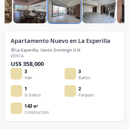
Apartamento Nuevo en La Esperilla
La Esperilla
,
Santo Domingo D.N.
VENTA
US$ 358,000
3
3
Hab.
Baños
1
2
½ Baños
Parqueo
143
M²
Construcción