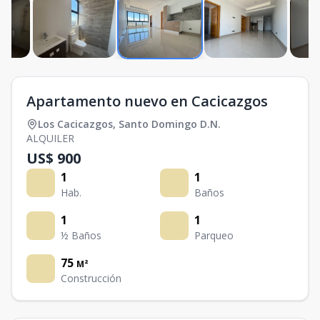
Apartamento nuevo en Cacicazgos
Los Cacicazgos
,
Santo Domingo D.N.
ALQUILER
US$ 900
1
1
Hab.
Baños
1
1
½ Baños
Parqueo
75
M²
Construcción