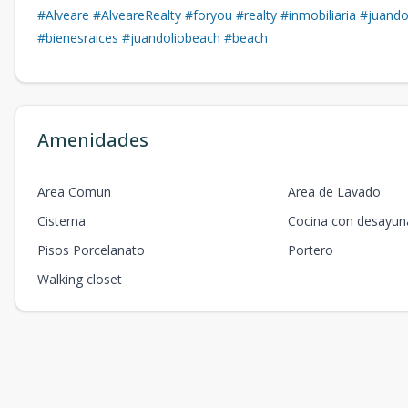
#Alveare
#AlveareRealty
#foryou
#realty
#inmobiliaria
#juando
#bienesraices
#juandoliobeach
#beach
Amenidades
Area Comun
Area de Lavado
Cisterna
Cocina con desayun
Pisos Porcelanato
Portero
Walking closet