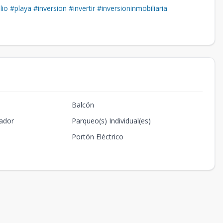
lio
#playa
#inversion
#invertir
#inversioninmobiliaria
Balcón
ador
Parqueo(s) Individual(es)
Portón Eléctrico