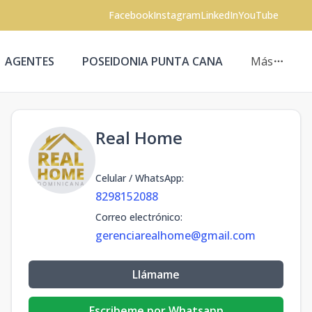
Facebook
Instagram
LinkedIn
YouTube
AGENTES
POSEIDONIA PUNTA CANA
Más
Real Home
Celular / WhatsApp
:
8298152088
Correo electrónico
:
gerenciarealhome@gmail.com
Llámame
Escribeme por Whatsapp