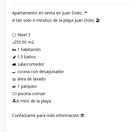
Apartamento en venta en Juan Dolio 📍
A tan solo 6 minutos de la playa Juan Dolio 🏖️
⚪️ Nivel 3
📐55.50 m2
🛌 1 habitación
🚽 1.5 baños
🛋️ sala/comedor
🍳 cocina con desayunador
🧺 área de lavado
🚙 1 parqueo
🏊‍♂️ piscina común
🏝️6 mins de la playa
Contáctame para más información 😎