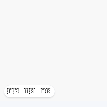
🇪🇸
🇺🇸
🇫🇷