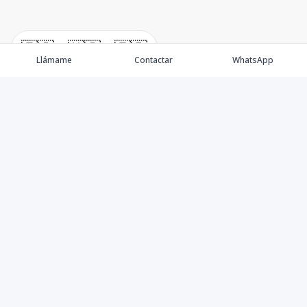
🇪🇸
🇺🇸
🇫🇷
Llámame
Contactar
WhatsApp
Somos una empresa especializada en venta de Bienes
Raíces de alto nivel Nacional e Internacional.
Ofrecemos un servicio personalizado de asesoría y
consultoría inmobiliaria de calidad, para atenderte en
todas tus necesidades sobre el mundo inmobiliario. Si
necesitas asistencia o tienes preguntas, siéntete libre