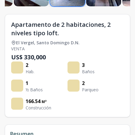
Apartamento de 2 habitaciones, 2
niveles tipo loft.
El Vergel
,
Santo Domingo D.N.
VENTA
US$ 330,000
2
3
Hab.
Baños
1
2
½ Baños
Parqueo
166.54
M²
Construcción
Resumen