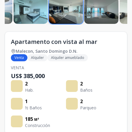
Apartamento con vista al mar
Malecon
,
Santo Domingo D.N.
Venta
Alquiler
Alquiler amueblado
VENTA
US$ 385,000
2
2
Hab.
Baños
1
2
½ Baños
Parqueo
185
M²
Construcción