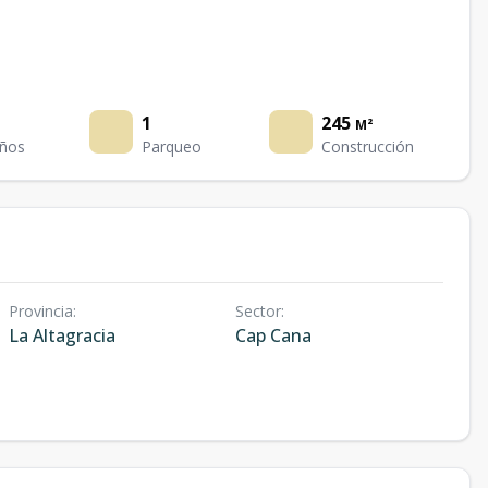
1
245
M²
ños
Parqueo
Construcción
Provincia
:
Sector
:
La Altagracia
Cap Cana