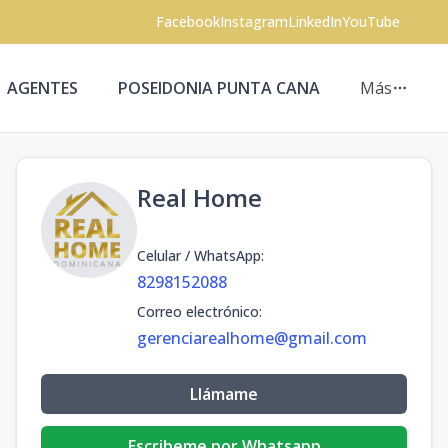
Facebook
Instagram
LinkedIn
YouTube
AGENTES
POSEIDONIA PUNTA CANA
Más
Real Home
Celular / WhatsApp
:
8298152088
Correo electrónico
:
gerenciarealhome@gmail.com
Llámame
Escribeme por Whatsapp