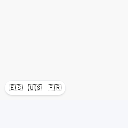
🇪🇸
🇺🇸
🇫🇷