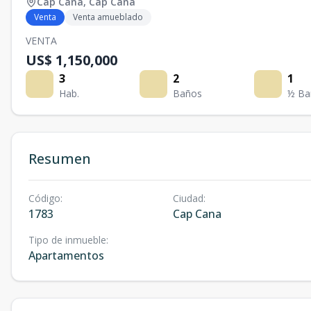
Cap Cana
,
Cap Cana
Venta
Venta amueblado
VENTA
US$ 1,150,000
3
2
1
Hab.
Baños
½ Ba
Resumen
Código
:
Ciudad
:
1783
Cap Cana
Tipo de inmueble
:
Apartamentos