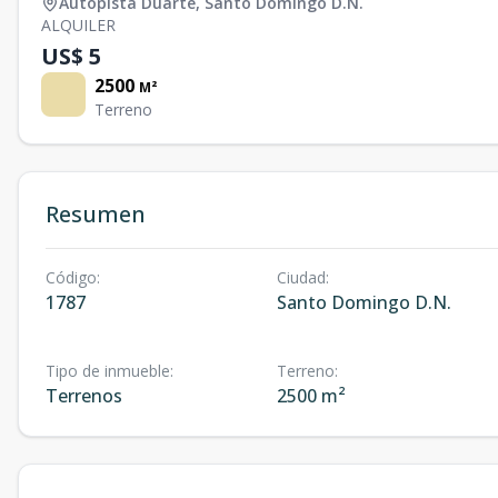
Autopista Duarte
,
Santo Domingo D.N.
ALQUILER
US$ 5
2500
M²
Terreno
Resumen
Código
:
Ciudad
:
1787
Santo Domingo D.N.
Tipo de inmueble
:
Terreno
:
Terrenos
2500 m²