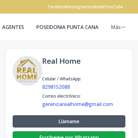
Facebook
Instagram
LinkedIn
YouTube
AGENTES
POSEIDONIA PUNTA CANA
Más
Real Home
Celular / WhatsApp
:
8298152088
Correo electrónico
:
gerenciarealhome@gmail.com
Llámame
Escribeme por Whatsapp