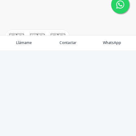
🇪🇸
🇺🇸
🇫🇷
Llámame
Contactar
WhatsApp
Somos una empresa especializada en venta de Bienes
Raíces de alto nivel Nacional e Internacional.
Ofrecemos un servicio personalizado de asesoría y
consultoría inmobiliaria de calidad, para atenderte en